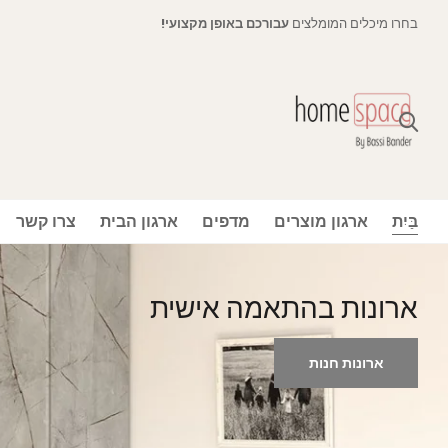
משלוח חינם והחזרות חינם (ירושלים)
על כל הזמנות מעל 300 ש"ח. פריטים נשלחים תוך 2-7 ימים. (לא כולל רהיטים)
בַּיִת
ארגון מוצרים
מדפים
ארגון הבית
צרו קשר
חדר שינה שלם
קנה הכל
צרו קשר