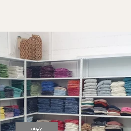
מדפי מתכת בהתאמה איש
שדרגו את המַצְ'ן שלכם עם מדפים עמידים בהתאמ
לִקְנוֹת