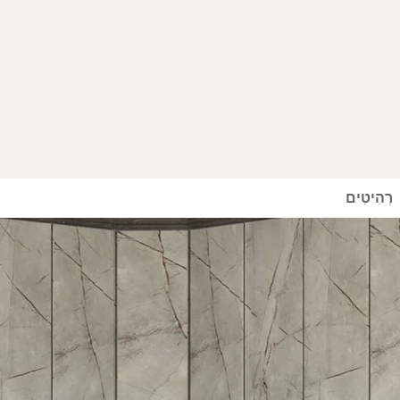
רְהִיטִים