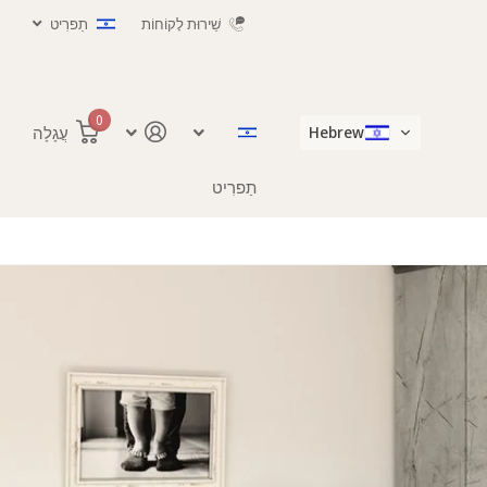
שֵׁירוּת לָקוֹחוֹת
תַפרִיט
0
Hebrew
עֲגָלָה
תַפרִיט